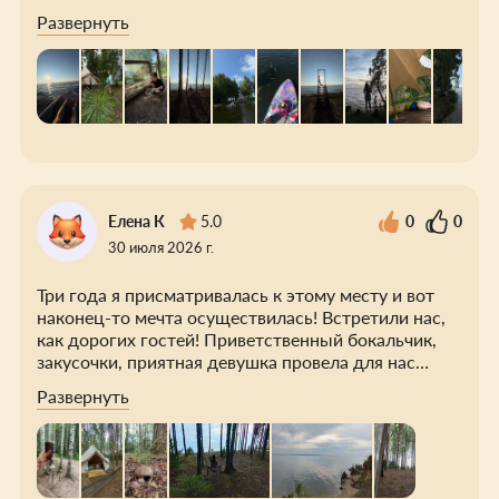
полянами, люди которые любят то что делают и
Развернуть
удобства которые делают отдых на природе
комфортным . Это то что мы так давно искали.
Огромна благодарность тем кто создал это место
и продолжает поддерживать его в этом виде .
Видно что глэмпинг растет и развивается.
Елена К
5.0
0
0
30 июля 2026 г.
Три года я присматривалась к этому месту и вот
наконец-то мечта осуществилась! Встретили нас,
как дорогих гостей! Приветственный бокальчик,
закусочки, приятная девушка провела для нас
экскурсию по территории глемпинга. Здесь такая
Развернуть
волшебная атмосфера 🥰 Уютные шатры, кроватка
как гнёздышко, простыни с обогревом, так чудно
здесь спалось! С погодой нам немного не повезло,
не смогли в полной мере воспользоваться всеми
услугами, которые предоставляет глемпинг!