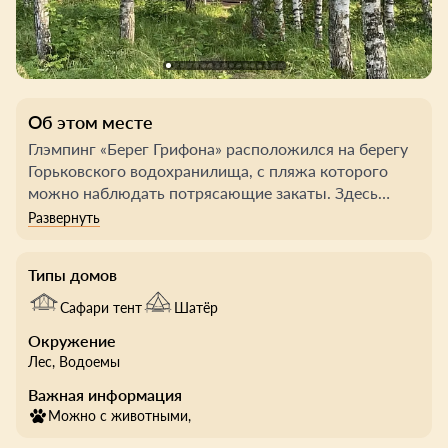
Об этом месте
Глэмпинг «Берег Грифона» расположился на берегу
Горьковского водохранилища, с пляжа которого
можно наблюдать потрясающие закаты. Здесь
прекрасный сосновый лес, где можно насобирать
ягод, трав и грибов, чистый воздух и шум волн.
Типы домов
На территории глэмпинга есть свой пляж на первой
линии чистейшего озера с прохладной водой, шатер
Сафари тент
Шатёр
для медитации и йоги, кафе и костровая зона.
Окружение
Можно насладиться традиционным парением в
Лес
, Водоемы
бане, с аромамаслами и берёзовыми вениками,
отдохнуть в чане и кедровой бане. Также глэмпинг
Важная информация
предлагает своим гостям услуги массажа, завтрак в
Можно с животными,
постель или полноценное питание из блюд,