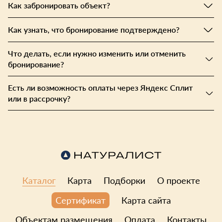
ничего не брали, опираясь на предыдущий раз, по
Как забронировать объект?
итогу ходили полуголодные.
Как узнать, что бронирование подтверждено?
Что делать, если нужно изменить или отменить
бронирование?
Есть ли возможность оплаты через Яндекс Сплит
или в рассрочку?
Каталог
Карта
Подборки
О проекте
Карта сайта
Сертификат
Объектам размещения
Оплата
Контакты