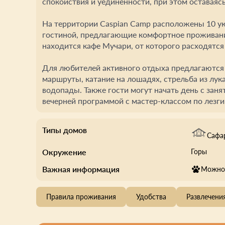
спокойствия и уединенности, при этом оставаяс
На территории Caspian Camp расположены 10 ую
гостиной, предлагающие комфортное проживани
находится кафе Мучари, от которого расходятся
Для любителей активного отдыха предлагаются
маршруты, катание на лошадях, стрельба из лука
водопады. Также гости могут начать день с заня
вечерней программой с мастер-классом по лезги
Типы домов
Сафа
Окружение
Горы
Важная информация
Можно 
Правила проживания
Удобства
Развлечени