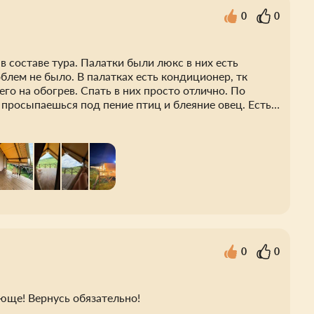
0
0
в составе тура. Палатки были люкс в них есть
облем не было. В палатках есть кондиционер, тк
го на обогрев. Спать в них просто отлично. По
а просыпаешься под пение птиц и блеяние овец. Есть
 гамаке, или посидеть на стульчиках. Рекомендую
среди гор в палатках. Впечатление останется на всю
0
0
юще! Вернусь обязательно!