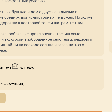
ь в комфортных условиях.
тных бунгало и дом с двумя спальнями и
е среди живописных горных пейзажей. На холме
 дорожки к костровой зоне и шатрам-тентам.
 разнообразные приключения: трекинговые
 и экскурсии в заброшенное село Герга, пещеры и
тия тай-чи на восходе солнца и завершить его
нке.
ри тент
Коттедж
с животными,
я