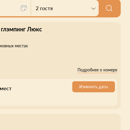
2 гостя
 глэмпинг Люкс
сновных местах
Подробнее о номере
Изменить даты
 мест