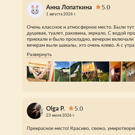
Анна Лопаткина
5.0
1 августа 2026 г.
Очень классное и атмосферное место. Были тут 
душевая, туалет, раковина, зеркало. С водой пр
приехали и было прохладно, вечером включали е
вечерам выли шакалы, это очень клево. А с утр
веранда при палатке, там можно полежать или в
Развернуть
посетить глэмпинг. Не часто где можно пожить 
жизнь.
Olga P.
5.0
23 июля 2026 г.
Прекрасное место! Красиво, свежо, умиротворя