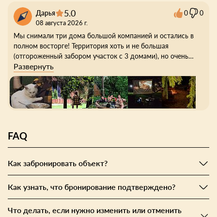
5.0
Дарья
0
0
08 августа 2026 г.
Мы снимали три дома большой компанией и остались в
полном восторге! Территория хоть и не большая
(отгороженный забором участок с 3 домами), но очень
Развернуть
уютная и продуманная — здесь есть всё для отдыха:
уличные игры, костровые зоны, где так приятно собираться
вечерами, мы соорудили себе кино зону и наслаждались
просмотром на природе. Есть три милых кролика в клетке,
а ещё нас покорил местный кот — ласковый и
настойчивый, выпрашивал у нас еду.
FAQ
По вечерам можно включить гирлянды, это создаёт
особую атмосферу уюта и романтики. Дома нетипичные
для глэмпигов (хозяйка сказала что проектировали сами) -
Как забронировать объект?
довольно просторные, стильные и уютные. Внутри
продумано всё до мелочей: от настольных игр до удобных
Как узнать, что бронирование подтверждено?
выходов на веранду.
Заселение было бесконтактным, что очень удобно. Хозяйка
Что делать, если нужно изменить или отменить