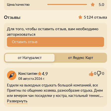
5.0
Цена/качество
Отзывы
5
124 отзыва
Для того, чтобы оставить отзыв, вам необходимо
авторизоваться
Оставить отзыв
от Натуралист
от Яндекс Карт
4.9
Константин
0
0
08 августа 2026 г.
Ездили на выходных отдыхать большой компанией, все
Приятны по общению хозяева, разнообразие отдыха. Днем
или вечером чан посиделки у костра, настольный теннис,
Развернуть
сабборт заняться есть чем.