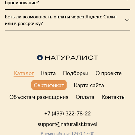
заходила к нам — приятная и отзывчивая, всегда готова
бронирование?
помочь!
Есть ли возможность оплаты через Яндекс Сплит
Расположение отличное: недалеко от Москвы, дорога
или в рассрочку?
хорошая, почти вся асфальтированная (только в самом
конце немного гравия).
Однозначно рекомендую этот глэмпинг для отдыха с
друзьями или семьёй — здесь царит атмосфера тепла, уюта
и заботы о гостях!
Каталог
Карта
Подборки
О проекте
Карта сайта
Сертификат
Объектам размещения
Оплата
Контакты
+7 (499) 322-78-22
support@naturalist.travel
Время работы: 12:00-17:00