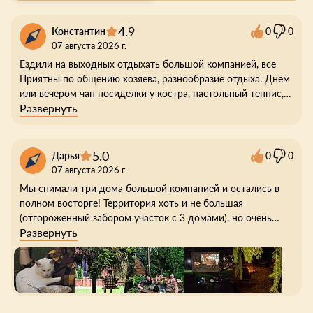
4.9
Константин
0
0
07 августа 2026 г.
Ездили на выходных отдыхать большой компанией, все
Приятны по общению хозяева, разнообразие отдыха. Днем
или вечером чан посиделки у костра, настольный теннис,
Развернуть
сабборт заняться есть чем.
5.0
Дарья
0
0
07 августа 2026 г.
Мы снимали три дома большой компанией и остались в
полном восторге! Территория хоть и не большая
(отгороженный забором участок с 3 домами), но очень
Развернуть
уютная и продуманная — здесь есть всё для отдыха:
уличные игры, костровые зоны, где так приятно собираться
вечерами, мы соорудили себе кино зону и наслаждались
просмотром на природе. Есть три милых кролика в клетке,
а ещё нас покорил местный кот — ласковый и
настойчивый, выпрашивал у нас еду.