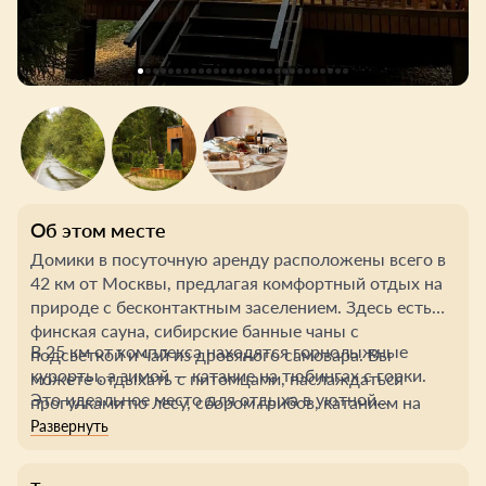
Об этом месте
Домики в посуточную аренду расположены всего в
42 км от Москвы, предлагая комфортный отдых на
природе с бесконтактным заселением. Здесь есть
финская сауна, сибирские банные чаны с
В 25 км от комплекса находятся горнолыжные
подсветкой и чай из дровяного самовара. Вы
курорты, а зимой — катание на тюбингах с горки.
можете отдыхать с питомцами, наслаждаться
Это идеальное место для отдыха в уютной
прогулками по лесу, сбором грибов, катанием на
атмосфере русской природы.
SUP-доске по реке Яхрома.