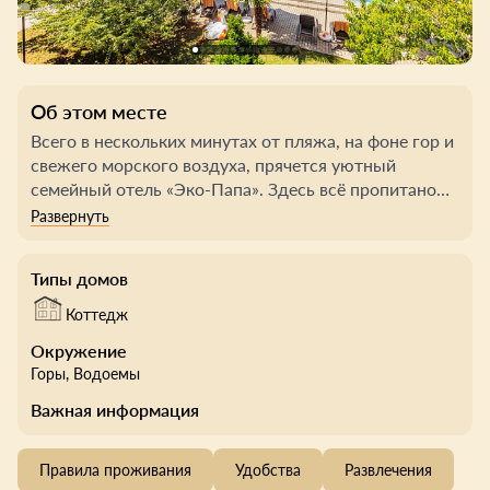
Об этом месте
Всего в нескольких минутах от пляжа, на фоне гор и
свежего морского воздуха, прячется уютный
семейный отель «Эко-Папа». Здесь всё пропитано
запахом хвои, солёного ветра и неспешного ритма
жизни. Отель построен из натурального дерева и
словно продолжает окружающий пейзаж. До
Типы домов
центра Гудауты — рукой подать, но здесь царит своя
тишина: зелёные дворы, широкие веранды и
Коттедж
простор для отдыха с детьми.
Окружение
Горы
, Водоемы
В трёх корпусах — 60 светлых номеров, где удобно и
просто: всё под рукой, всё для отдыха. На первом
Важная информация
этаже — отдельные входы, внутри — приятная
прохлада, мягкое бельё и место, где можно
Правила проживания
Удобства
Развлечения
действительно выспаться. Главная гордость отеля —