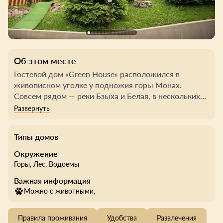
Об этом месте
Гостевой дом «Green House» расположился в
живописном уголке у подножия горы Монах.
Совсем рядом — реки Бзыха и Белая, в нескольких
минутах езды — многочисленные природные
достопримечательности. Это место отлично
подойдёт тем, кто хочет не только получить заряд
Типы домов
бодрости перед возвращением в город, но и
надолго запастись яркими впечатлениями.
Окружение
Горы
, Лес
, Водоемы
Гостевой дом предлагает комфортабельные номера
Важная информация
как для пары или семьи с ребёнком, так и для
Можно с животными,
большой компании. В стоимость проживания
входит завтрак в кафе; также на территории есть
оборудованные мангальные зоны с беседками,
Правила проживания
Удобства
Развлечения