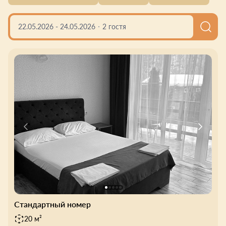
просторный бассейн под открытым небом и баня,
где можно расслабиться после насыщенного дня.
22.05.2026
-
24.05.2026
2 гостя
Удачное расположение гостевого дома открывает
огромное количество возможностей для активного
отдыха: увлекательные пешие и конные прогулки,
сплавы, джиппинг. Неподалёку отсюда
расположены горы Шахан, Блокгауз, Чёрный
Шаган, хорошо сохранившийся монолитный
дольмен, скала Раскол, Гранитный каньон и
многочисленные смотровые площадки.
Завораживающие виды и особая энергетика этих
мест никого не оставят равнодушным.
Стандартный номер
20 м²