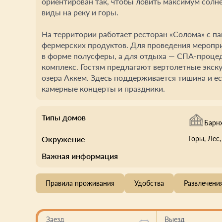
ориентирован так, чтобы ловить максимум солн
виды на реку и горы.
На территории работает ресторан «Солома» с п
фермерских продуктов. Для проведения меропр
в форме полусферы, а для отдыха — СПА-проце
комплекс. Гостям предлагают вертолетные экску
озера Аккем. Здесь поддерживается тишина и е
камерные концерты и праздники.
Типы домов
Барн
Окружение
Горы
, Лес
Важная информация
Правила проживания
Удобства
Развлечени
Заезд
Выезд