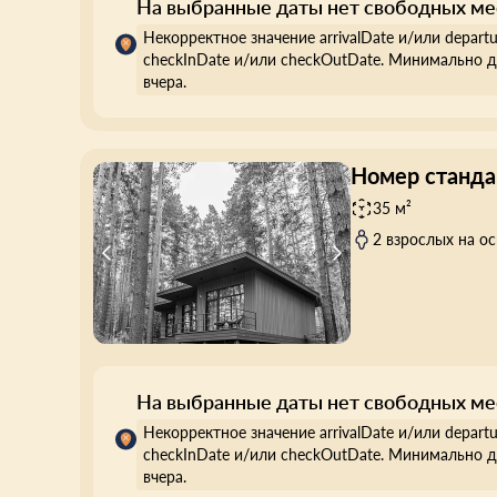
На выбранные даты нет свободных ме
Некорректное значение arrivalDate и/или depart
checkInDate и/или checkOutDate. Минимально д
вчера.
Номер станд
35 м²
2 взрослых на о
На выбранные даты нет свободных ме
Некорректное значение arrivalDate и/или depart
checkInDate и/или checkOutDate. Минимально д
вчера.