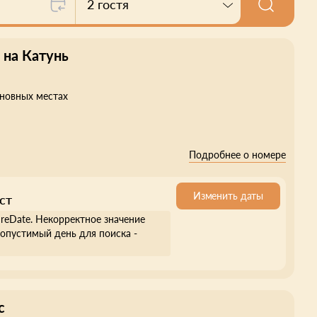
2 гостя
 на Катунь
сновных местах
Подробнее о номере
Изменить даты
ст
ureDate. Некорректное значение
опустимый день для поиска -
с