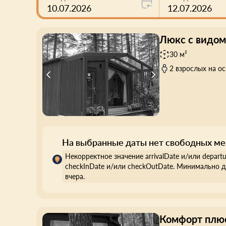
10.07.2026
12.07.2026
Люкс с видом
30 м²
2 взрослых на о
На выбранные даты нет свободных ме
Некорректное значение arrivalDate и/или depart
checkInDate и/или checkOutDate. Минимально д
вчера.
Комфорт плю