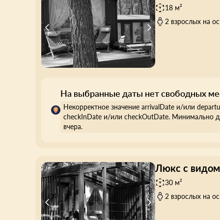
18 м²
2 взрослых на о
На выбранные даты нет свободных ме
Некорректное значение arrivalDate и/или depart
checkInDate и/или checkOutDate. Минимально д
вчера.
Люкс с видом
30 м²
2 взрослых на о