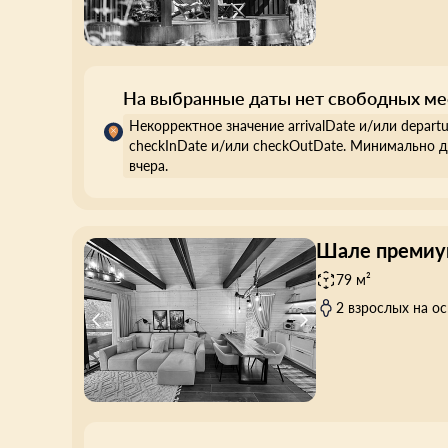
На выбранные даты нет свободных ме
Некорректное значение arrivalDate и/или depart
checkInDate и/или checkOutDate. Минимально д
вчера.
Шале премиу
79 м²
2 взрослых на о