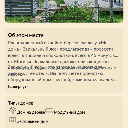
Об этом месте
Расположенный в хвойно-березовом лесу, «Мы
дома - Зеркальный лес» предлагает вам провести
время в тишине и спокойствии, всего в 45 минутах
от Москвы. Зеркальные домики, сливающиеся с
Зеркальный лес — это загородные дома для
природой, создают ощущение полного единения с
аренды, а не отель. Вы получаете полностью
лесом.
оборудованный дом с кухней, камином, мангалом,
баней и купелью. Здесь гарантируется соответствие
фото и описания, а отдых вы организуете сами.
Типы домов
Дом на дереве
Модульный дом
Зеркальный дом