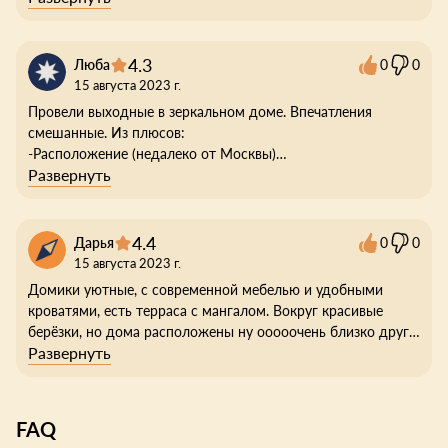
неприятная ситуация , когда заклинил замок в ванную
комнату, и мы не смогли попасть в туалет . Дозвониться до
администратора мы не смогли и всю ночь и утро мучались
4.3
Люба
0
0
. Пока с утра сами не нашли работника который нам смог
15 августа 2023 г.
помочь.
Провели выходные в зеркальном доме. Впечатления
смешанные. Из плюсов:
-Расположение (недалеко от Москвы)
Развернуть
-Размер домиков (внутри достаточно комфортно для 3-4
чел)
-Картинка (красиво внутри и снаружи)
-Стоимость
4.4
Дарья
0
0
-Есть баня и чан
15 августа 2023 г.
Из минусов:
Домики уютные, с современной мебелью и удобными
-Дома слишком близко друг к другу и ощущение что ты
кроватями, есть терраса с мангалом. Вокруг красивые
окружен детьми/собаками/другими отдыхающими
берёзки, но дома расположены ну ооооочень близко друг к
-Отключили воду на 2 дня. Ни душа, ни туалета)))
Развернуть
другу)
Отключение воды подпортило отдых, ведь не работали ни
душ, ни туалет)))
Территория компактная, с беседками и банями, ощущение
FAQ
уединения отсутствует.