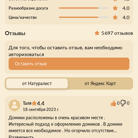
4.0
Разнообразие досуга
4.0
Цена/качество
Отзывы
5
697 отзывов
Для того, чтобы оставить отзыв, вам необходимо
авторизоваться
Оставить отзыв
от Натуралист
от Яндекс Карт
4.4
Таля
0
0
18 сентября 2023 г.
Домики расположены в очень красивом месте .
Интересный подход к оформлению домиков . В домике
имеется все необходимое . Но огорчило отсутствие
Развернуть
горячей воды во второй день аренды. Так же случилось