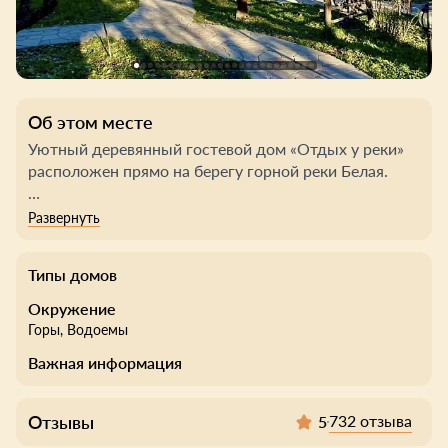
Об этом месте
Уютный деревянный гостевой дом «Отдых у реки»
расположен прямо на берегу горной реки Белая.
На территории есть своя русская баня на дровах,
бассейн, круглогодичный под открытым небом,
большая благоустроенная мангальная зона, кафе с
Типы домов
домашними завтраками, обедами, ужинами, тёплая
беседка, зоны отдыха с гамаками и креслами-
Окружение
качалками, свой сад и детская площадка. Отсюда
Горы
, Водоемы
удобно отправляться в пешие походы, можно
Важная информация
сплавиться по реке или просто наслаждаться
природой вокруг.
Отзывы
732 отзыва
5
Завтрак входит в стоимость проживания.