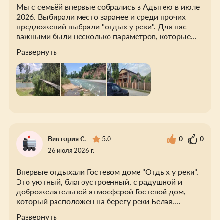
Мы с семьёй впервые собрались в Адыгею в июле
2026. Выбирали место заранее и среди прочих
предложений выбрали "отдых у реки". Для нас
важными были несколько параметров, которые
сложились в одном месте. 1.Завтраки - они здесь
Развернуть
прекрасны и выбор есть. 2.Бассейн - он
небольшой, но чистый и всегда можно окунуться.
3.Река Белая - протекает перед крыльцом дома, из
номера можно увидеть её бурный поток, лежа на
кровати. Идеальный вид во все стороны. 4.Все
локации доступны - в радиусе до 3 км находятся
Хаджохская теснина, водопады Руфабго,
подвесной мост, экстрим-парк Мишоко, 2 ранчо
для поездок на лошадях. По гостевому дому: всё
Виктория С.
5.0
0
0
супер, хозяин Александр очень вежливый и
26 июля 2026 г.
гостеприимный. Персонал отличный. Рекомендую
однозначно!
Впервые отдыхали Гостевом доме "Отдых у реки".
Это уютный, благоустроенный, с радушной и
доброжелательной атмосферой Гостевой дом,
который расположен на берегу реки Белая.
Ухоженный, утопающий в зелени внутренний
Развернуть