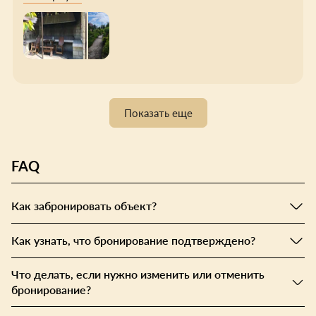
дворик, большая мангальная зона, где есть всё
необходимое, беседки, подогреваемый бассейн.
Wi-Fi во всех номерах и на территории.
Собственное кафе с домашней кухней (завтрак у
нас был включен, но при необходимости можно
заказать обед и ужин по меню). На территории
есть небольшая детская площадка. В номере тоже
есть всё для комфортного проживания (полотенца,
Показать еще
халаты, тапочки, посуда, холодильник, телевизор).
В шаговой доступности спуск к реке, подвесной
мост через реку. Огромная благодарность всему
коллективу за гостеприимство. Гостевому дому
FAQ
процветания!!! Обязательно вернёмся
Как забронировать объект?
Как узнать, что бронирование подтверждено?
Что делать, если нужно изменить или отменить
бронирование?