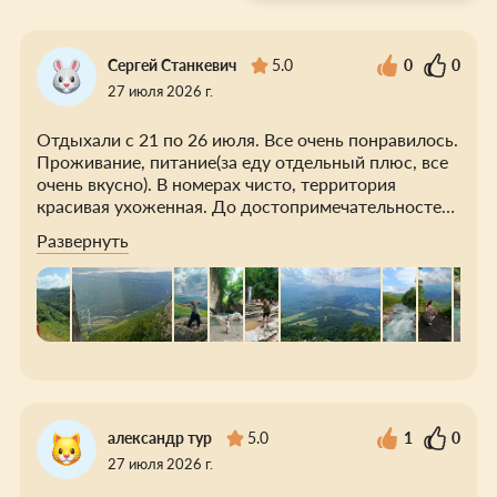
Сергей Станкевич
5.0
0
0
27 июля 2026 г.
Отдыхали с 21 по 26 июля. Все очень понравилось.
Проживание, питание(за еду отдельный плюс, все
очень вкусно). В номерах чисто, территория
красивая ухоженная. До достопримечательностей
недалеко, часть из них в шаговой доступности.
Развернуть
Вообщем отдых получился на отлично. Всем
советую гостевой дом. Обязательно ещё вернемся.
александр тур
5.0
1
0
27 июля 2026 г.