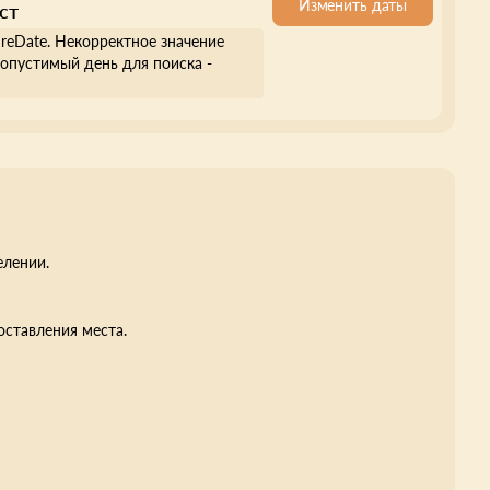
Изменить даты
ст
ureDate. Некорректное значение
опустимый день для поиска -
елении.
оставления места.