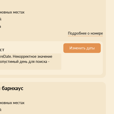
сновных местах
й
а
Подробнее о номере
Изменить даты
ст
ureDate. Некорректное значение
опустимый день для поиска -
 барнхаус
сновных местах
й