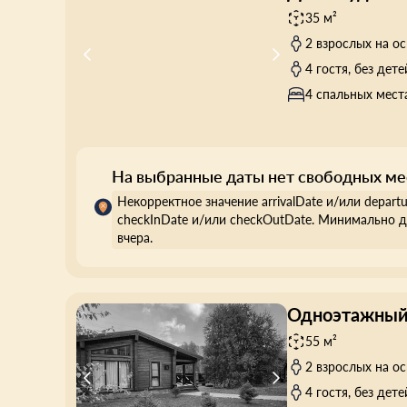
35 м²
2 взрослых на о
4 гостя, без дете
4 спальных мест
На выбранные даты нет свободных ме
Некорректное значение arrivalDate и/или depart
checkInDate и/или checkOutDate. Минимально д
вчера.
Одноэтажный
55 м²
2 взрослых на о
4 гостя, без дете