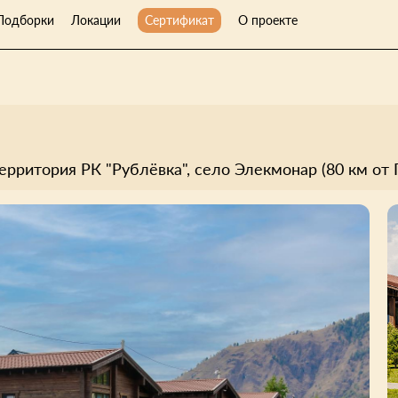
Подборки
Локации
Сертификат
О проекте
ерритория РК "Рублёвка", село Элекмонар (80 км от 