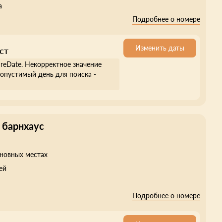
а
Подробнее о номере
Изменить даты
ст
ureDate. Некорректное значение
опустимый день для поиска -
 барнхаус
сновных местах
ей
Подробнее о номере