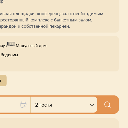
р.
ртивная площадки, конференц-зал с необходимым
 ресторанный комплекс с банкетным залом,
ерандой и собственной пекарней.
хауз
Модульный дом
, Водоемы
я
2 гостя