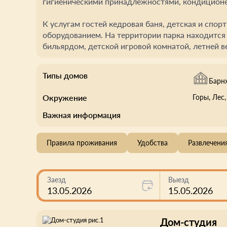
гигиеническими принадлежностями, кондиционе
К услугам гостей кедровая баня, детская и спо
оборудованием. На территории парка находится
бильярдом, детской игровой комнатой, летней в
Типы домов
Барн
Окружение
Горы
, Лес
Важная информация
Правила проживания
Удобства
Развлечени
Заезд
Выезд
13.05.2026
15.05.2026
Дом-студия