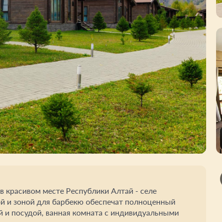
в красивом месте Республики Алтай - селе
й и зоной для барбекю обеспечат полноценный
ой и посудой, ванная комната с индивидуальными