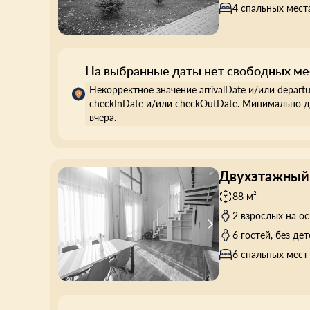
4 спальных мест
На выбранные даты нет свободных ме
Некорректное значение arrivalDate и/или depart
checkInDate и/или checkOutDate. Минимально д
вчера.
Двухэтажный
88 м²
2 взрослых на о
6 гостей, без дет
6 спальных мест