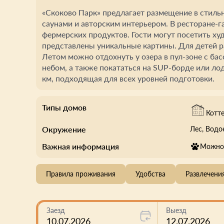
«Скоково Парк» предлагает размещение в стиль
саунами и авторским интерьером. В ресторане-
фермерских продуктов. Гости могут посетить ху
представлены уникальные картины. Для детей р
Летом можно отдохнуть у озера в пул-зоне с ба
небом, а также покататься на SUP-борде или ло
км, подходящая для всех уровней подготовки.
Типы домов
Котт
Окружение
Лес
, Вод
Важная информация
Можно 
Правила проживания
Удобства
Развлечени
Заезд
Выезд
10.07.2026
12.07.2026