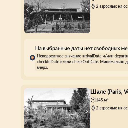
2 взрослых на о
На выбранные даты нет свободных ме
Некорректное значение arrivalDate и/или depart
checkInDate и/или checkOutDate. Минимально д
вчера.
Шале (Paris, V
145 м²
2 взрослых на о