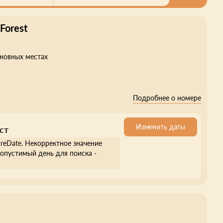
Forest
сновных местах
Подробнее о номере
Изменить даты
ст
ureDate. Некорректное значение
опустимый день для поиска -