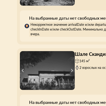
На выбранные даты нет свободных ме
Некорректное значение arrivalDate и/или depart
checkInDate и/или checkOutDate. Минимально д
вчера.
Шале Скандик (
145 м²
2 взрослых на о
На выбранные даты нет свободных ме