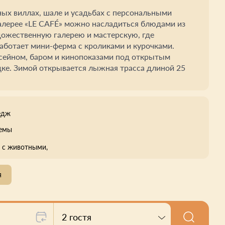
ных виллах, шале и усадьбах с персональными
галерее «LE CAFÉ» можно насладиться блюдами из
дожественную галерею и мастерскую, где
аботает мини-ферма с кроликами и курочками.
ссейном, баром и кинопоказами под открытым
дке. Зимой открывается лыжная трасса длиной 25
едж
оемы
с животными,
я
2 гостя