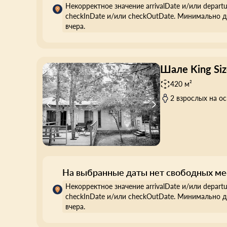
Некорректное значение arrivalDate и/или depart
checkInDate и/или checkOutDate. Минимально д
вчера.
Шале King Siz
420 м²
2 взрослых на о
На выбранные даты нет свободных ме
Некорректное значение arrivalDate и/или depart
checkInDate и/или checkOutDate. Минимально д
вчера.