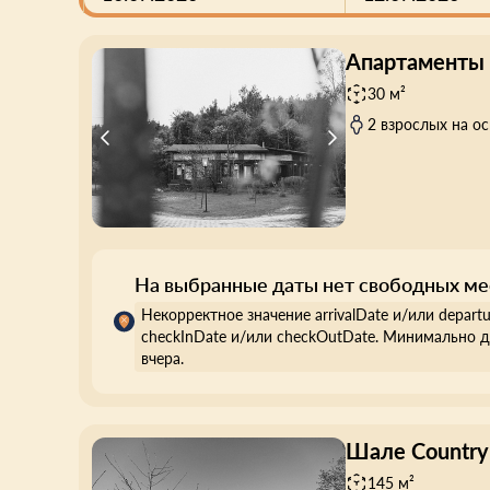
Апартаменты 
30 м²
2 взрослых на о
На выбранные даты нет свободных ме
Некорректное значение arrivalDate и/или depart
checkInDate и/или checkOutDate. Минимально д
вчера.
Шале Country
145 м²