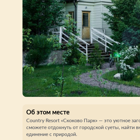
Об этом месте
Country Resort «Скоково Парк» — это уютное за
сможете отдохнуть от городской суеты, найти в
единение с природой.