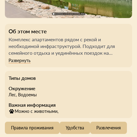
Об этом месте
Комплекс апартаментов рядом с рекой и
необходимой инфраструктурой. Подходит для
семейного отдыха и уединённых поездок на
природу.
Гостям доступны полностью оборудованные
Типы домов
апартаменты и террасами с бочками фурако. На
территории: баня, детская площадка, игровой дом.
Окружение
Доступны велопрогулки.
Лес
, Водоемы
Важная информация
Можно с животными,
Правила проживания
Удобства
Развлечения