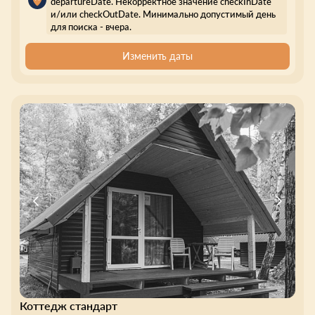
departureDate. Некорректное значение checkInDate
и/или checkOutDate. Минимально допустимый день
для поиска - вчера.
Изменить даты
Коттедж стандарт