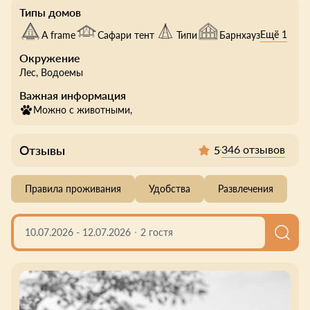
Типы домов
Ещё 1
A frame
Сафари тент
Типи
Барнхауз
Окружение
Лес
, Водоемы
Важная информация
Можно с животными,
Отзывы
346 отзывов
5
Правила проживания
Удобства
Развлечения
10.07.2026
-
12.07.2026
2 гостя