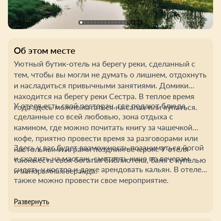
Об этом месте
Уютный бутик-отель на берегу реки, сделанный с
тем, чтобы вы могли не думать о лишнем, отдохнуть
и насладиться привычными занятиями. Домики
находится на берегу реки Сестра. В теплое время
У отеля есть свой ресторан, где подают блюда,
года здесь можно кататься на сапах или купаться.
сделанные со всей любовью, зона отдыха с
камином, где можно почитать книгу за чашечкой
кофе, приятно провести время за разговорами или
Здесь у вас будет возможность позаниматься йогой
настольными играми поздним вечером. У отеля
и сходить на массаж, смотреть кино по вечерам,
также есть своя богатая библиотека, баня с купелью
сидеть у костра и даже арендовать кальян. В отеле
и панорамная веранда.
также можно провести свое мероприятие.