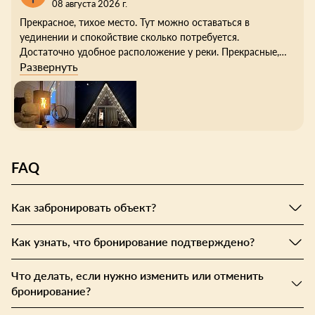
08 августа 2026 г.
Прекрасное, тихое место. Тут можно оставаться в
уединении и спокойствие сколько потребуется.
Достаточно удобное расположение у реки. Прекрасные,
Развернуть
атмосферные домики с проектором, гирляндами,
эстетичным дизайном. Так же приобрела для себя
предметы косметики, с прекрасным ароматом, которая
производиться эксклюзивно для этого места.
Единственное, что немного расстроило это цена аренды
бани 12.000₽ за 2 часа, цена не для всех подъемная,
особенно, если гостей всего двое.
FAQ
Как забронировать объект?
Как узнать, что бронирование подтверждено?
Что делать, если нужно изменить или отменить
бронирование?