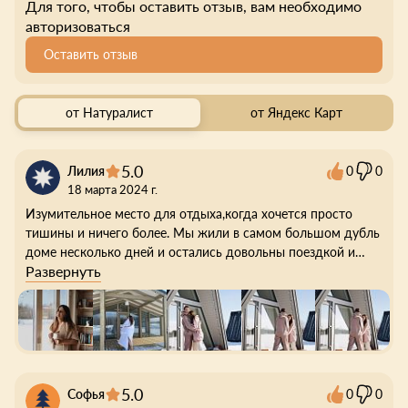
Для того, чтобы оставить отзыв, вам необходимо
авторизоваться
Оставить отзыв
от Натуралист
от Яндекс Карт
5.0
Лилия
0
0
18 марта 2024 г.
Изумительное место для отдыха,когда хочется просто
тишины и ничего более. Мы жили в самом большом дубль
доме несколько дней и остались довольны поездкой и
Развернуть
самим домом,а кто-то теперь даже мечтает о таком ;) еще
очень интересна история создания данного глэмпинга,но о
ней вы можете узнать приехав туда) В домиках есть всё,что
нужно) прям комфортно. А еще у ребят есть косметика
собственного производства,которая представлена там.
Помню,что купила гель для душа с ароматом массимо
дутти,так вот это шедевр! Однозначно советую это место!!
5.0
Софья
0
0