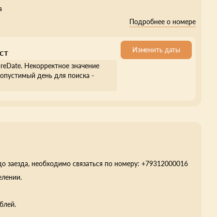
а
Подробнее о номере
Изменить даты
ст
ureDate. Некорректное значение
опустимый день для поиска -
до заезда, необходимо связаться по номеру: +79312000016
елении.
блей.