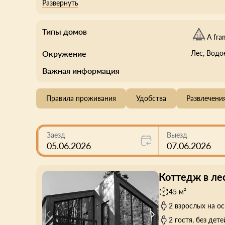
необходимым, санузел.
Еду можно заказать с доставкой в кафе или рест
Типы домов
купель. Недалеко расположены живописные озё
A fra
Окружение
Лес
, Вод
Важная информация
Правила проживания
Удобства
Развлечени
Заезд
Выезд
05.06.2026
07.06.2026
Коттедж в ле
45 м²
2 взрослых на о
2 гостя, без дете