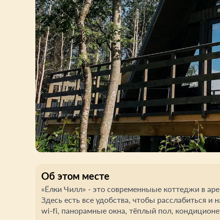
Об этом месте
«Ёлки Чилл» - это современныые коттеджи в аре
Здесь есть все удобства, чтобы расслабиться и
wi-fi, панорамные окна, тёплый пол, кондиционер