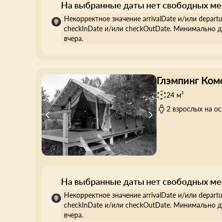
На выбранные даты нет свободных ме
Некорректное значение arrivalDate и/или depart
checkInDate и/или checkOutDate. Минимально д
вчера.
Глэмпинг Ком
24 м²
2 взрослых на о
На выбранные даты нет свободных ме
Некорректное значение arrivalDate и/или depart
checkInDate и/или checkOutDate. Минимально д
вчера.