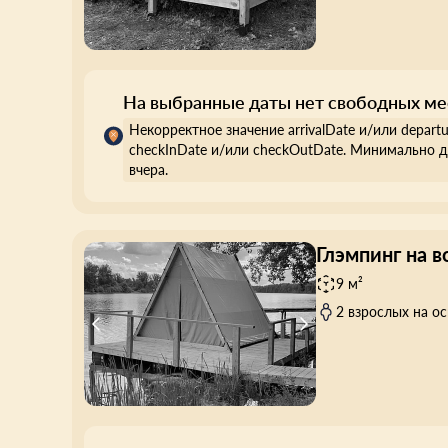
На выбранные даты нет свободных ме
Некорректное значение arrivalDate и/или depart
checkInDate и/или checkOutDate. Минимально д
вчера.
Глэмпинг на в
9 м²
2 взрослых на о