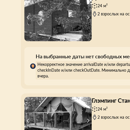
24 м²
2 взрослых на о
На выбранные даты нет свободных ме
Некорректное значение arrivalDate и/или depart
checkInDate и/или checkOutDate. Минимально д
вчера.
Глэмпинг Ста
24 м²
2 взрослых на о