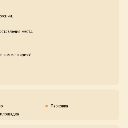
елении.
оставления места.
в комментариях!
кю
Парковка
 площадка