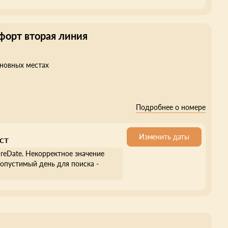
форт вторая линия
сновных местах
Подробнее о номере
Изменить даты
ст
ureDate. Некорректное значение
опустимый день для поиска -