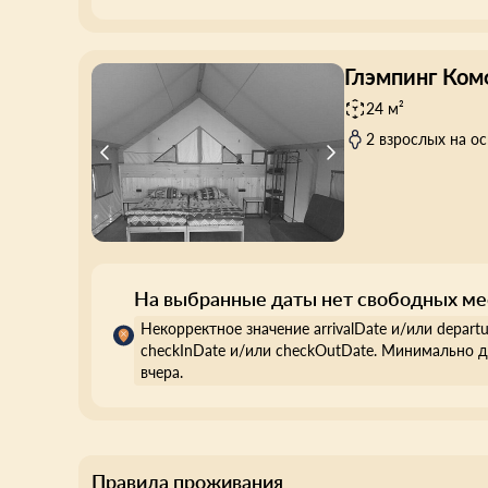
Глэмпинг Ком
24 м²
2 взрослых на о
На выбранные даты нет свободных ме
Некорректное значение arrivalDate и/или depart
checkInDate и/или checkOutDate. Минимально д
вчера.
Правила проживания