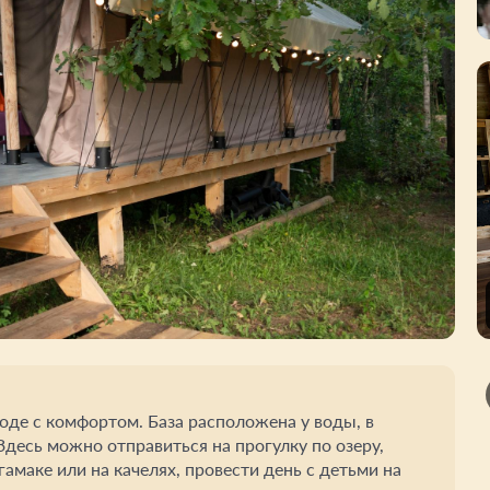
оде с комфортом. База расположена у воды, в
десь можно отправиться на прогулку по озеру,
гамаке или на качелях, провести день с детьми на