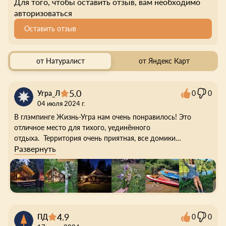
Для того, чтобы оставить отзыв, вам необходимо
авторизоваться
Оставить отзыв
от Натуралист
от Яндекс Карт
5.0
Угра_Л
0
0
04 июля 2024 г.
В глэмпинге Жизнь-Угра нам очень понравилось! Это
отличное место для тихого, уединённого
отдыха. Территория очень приятная, все домики
Развернуть
расположены на отдалении друг от друга, есть ощущение
приватности.
Сами шатры комфортные: внутри полноценный туалет и
душ, оборудованная кухня с плитой, посудой и всем
необходимым, на кровати — подогреваемые простыни. У
каждого домика большая терраса со столом, креслами и
4.9
ПД
0
0
свой мангал. И в целом, много приятных мелочей: