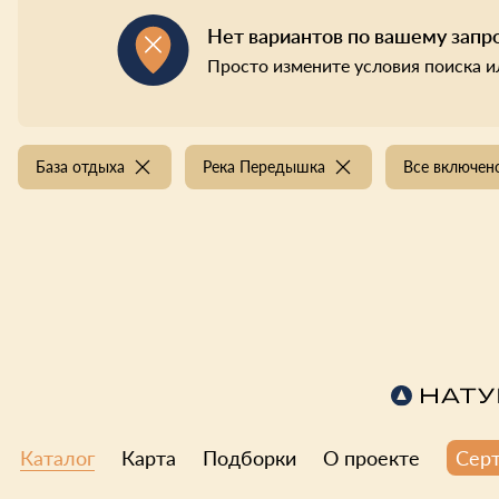
Нет вариантов по вашему запр
Просто измените условия поиска и
База отдыха
Река Передышка
Все включен
Каталог
Карта
Подборки
О проекте
Сер