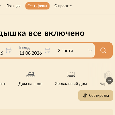
и
Локации
Сертификат
О проекте
едышка все включено
Выезд
2 гостя
26
11.08.2026
ент
Дом на воде
Зеркальный дом
Барнхау
Сортировка