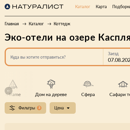
Каталог
Карта
Подборк
Главная
Каталог
Коттедж
Эко-отели на озере Каспл
Заезд
Куда вы хотите отправиться?
07.08.20
A frame
Дом на дереве
Сфера
Сафари т
Фильтры
3
Цена