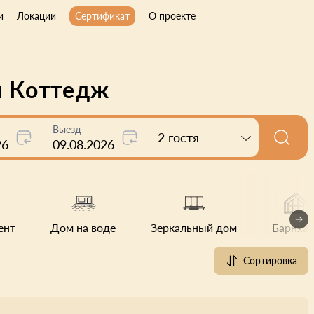
и
Локации
Сертификат
О проекте
я Коттедж
Выезд
2 гостя
26
09.08.2026
ент
Дом на воде
Зеркальный дом
Барнхау
Сортировка