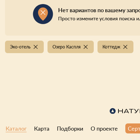
Нет вариантов по вашему запр
Просто измените условия поиска и
Эко-отель
Озеро Каспля
Коттедж
Каталог
Карта
Подборки
О проекте
Сер