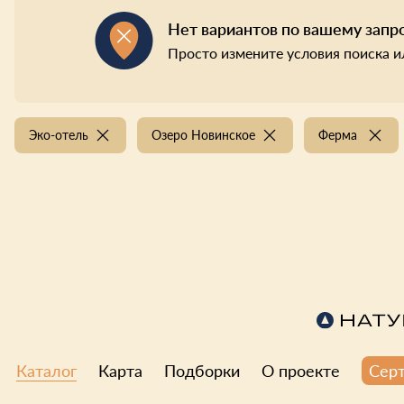
Нет вариантов по вашему запр
Просто измените условия поиска и
Эко-отель
Озеро Новинское
Ферма
Каталог
Карта
Подборки
О проекте
Сер