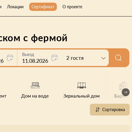
и
Локации
Сертификат
О проекте
ском с фермой
Выезд
2 гостя
26
11.08.2026
ент
Дом на воде
Зеркальный дом
Барнхау
Сортировка