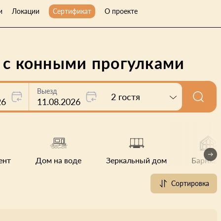
и
Локации
Сертификат
О проекте
 с конными прогулками
Выезд
2 гостя
26
11.08.2026
ент
Дом на воде
Зеркальный дом
Барнхау
Сортировка