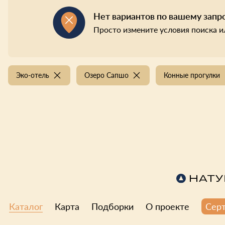
Нет вариантов по вашему запр
Просто измените условия поиска и
Эко-отель
Озеро Сапшо
Конные прогулки
Каталог
Карта
Подборки
О проекте
Сер