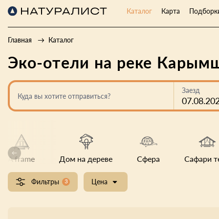
Каталог
Карта
Подборк
Главная
Каталог
Эко-отели на реке Карым
Заезд
Куда вы хотите отправиться?
07.08.20
A frame
Дом на дереве
Сфера
Сафари т
Фильтры
3
Цена