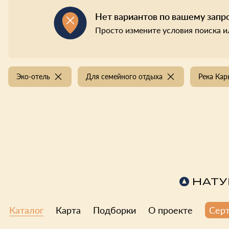
Нет вариантов по вашему запр
Просто измените условия поиска и
Эко-отель
Для семейного отдыха
Река Ка
Каталог
Карта
Подборки
О проекте
Сер