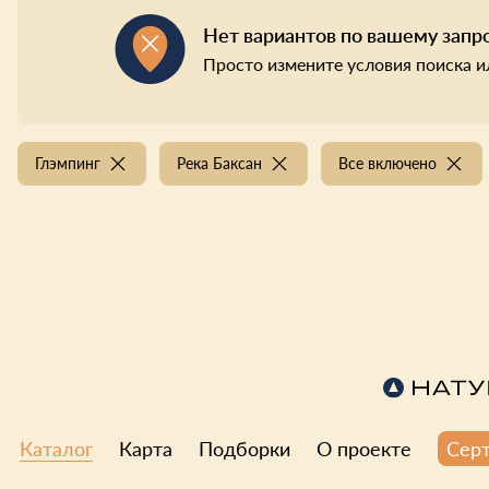
Нет вариантов по вашему запр
Просто измените условия поиска и
Глэмпинг
Река Баксан
Все включено
Каталог
Карта
Подборки
О проекте
Сер