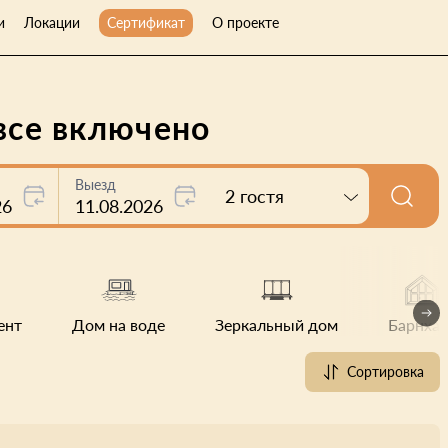
и
Локации
Сертификат
О проекте
 все включено
Выезд
2 гостя
26
11.08.2026
ент
Дом на воде
Зеркальный дом
Барнхау
Сортировка