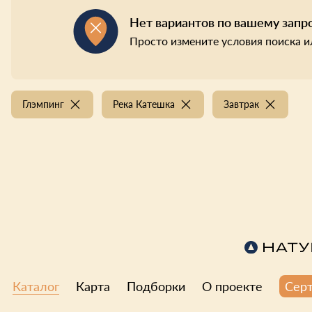
Нет вариантов по вашему запр
Просто измените условия поиска и
Глэмпинг
Река Катешка
Завтрак
Каталог
Карта
Подборки
О проекте
Сер