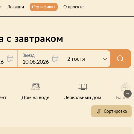
и
Локации
Сертификат
О проекте
а с завтраком
Выезд
2 гостя
26
10.08.2026
ент
Дом на воде
Зеркальный дом
Барнхау
Сортировка