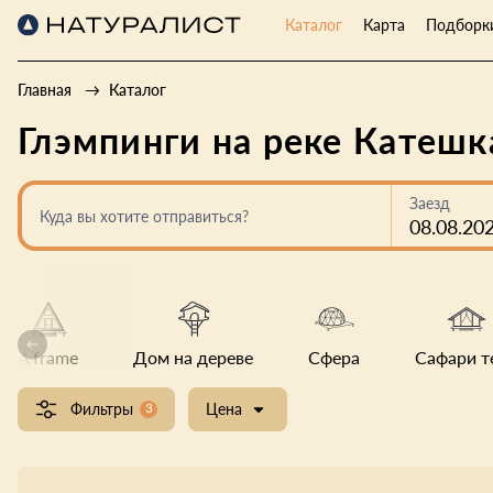
Каталог
Карта
Подборк
Главная
Каталог
Глэмпинги на реке Катешк
Заезд
Куда вы хотите отправиться?
08.08.20
A frame
Дом на дереве
Сфера
Сафари т
Фильтры
3
Цена