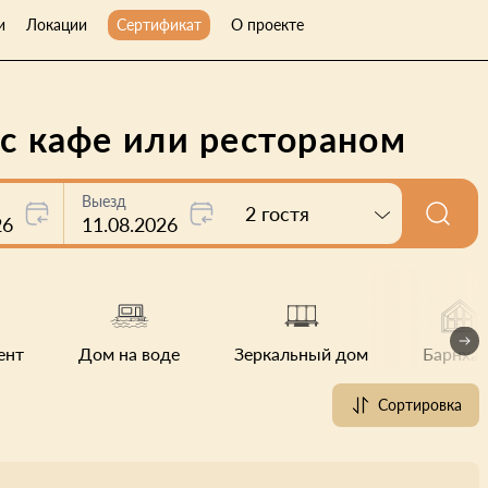
и
Локации
Сертификат
О проекте
 с кафе или рестораном
Выезд
2 гостя
26
11.08.2026
ент
Дом на воде
Зеркальный дом
Барнхау
Сортировка