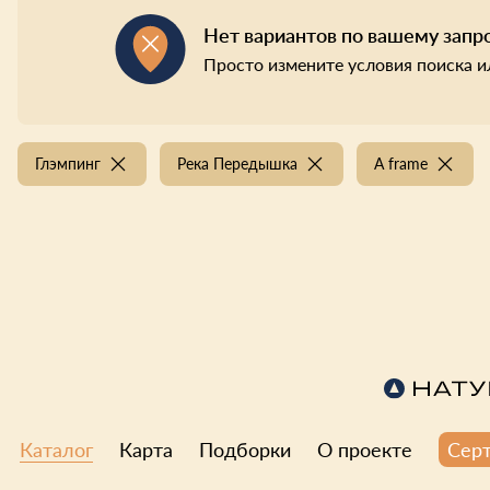
Нет вариантов по вашему запр
Просто измените условия поиска и
Глэмпинг
Река Передышка
A frame
Каталог
Карта
Подборки
О проекте
Сер