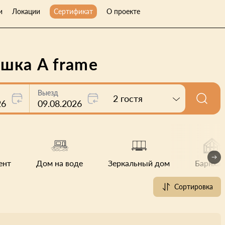
и
Локации
Сертификат
О проекте
шка A frame
Выезд
2 гостя
26
09.08.2026
ент
Дом на воде
Зеркальный дом
Барнхау
Сортировка