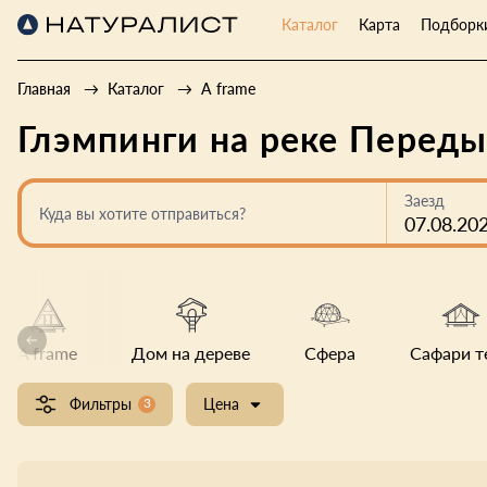
Каталог
Карта
Подборк
Главная
Каталог
A frame
Глэмпинги на реке Переды
Заезд
Куда вы хотите отправиться?
07.08.20
A frame
Дом на дереве
Сфера
Сафари т
Фильтры
3
Цена