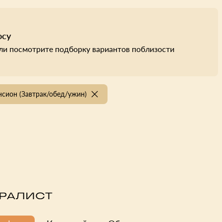
осу
ли посмотрите подборку вариантов поблизости
сион (Завтрак/обед/ужин)