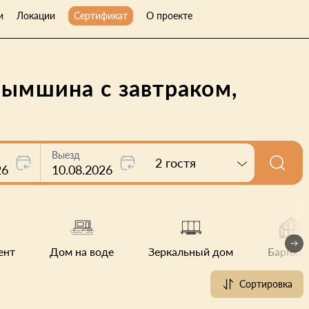
и
Локации
Сертификат
О проекте
рымшина с завтраком,
Выезд
2 гостя
26
10.08.2026
ент
Дом на воде
Зеркальный дом
Барнхау
Сортировка