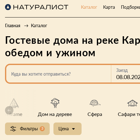
Каталог
Карта
Подборк
Главная
Каталог
Гостевые дома на реке Ка
обедом и ужином
Заезд
Куда вы хотите отправиться?
08.08.20
A frame
Дом на дереве
Сфера
Сафари т
Фильтры
3
Цена