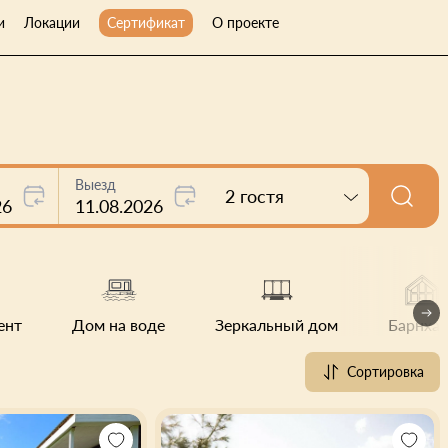
и
Локации
Сертификат
О проекте
Выезд
2 гостя
26
11.08.2026
ент
Дом на воде
Зеркальный дом
Барнхау
Сортировка