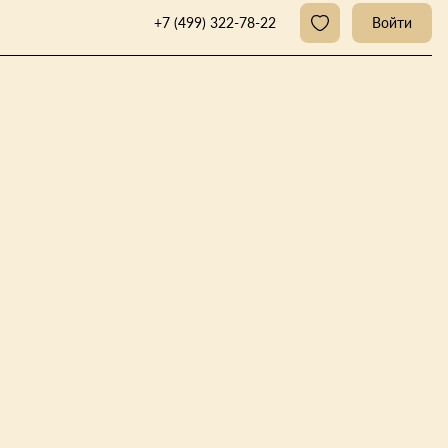
+7 (499) 322-78-22
Войти
з
Кемпинг
Модульный дом
Типи
К