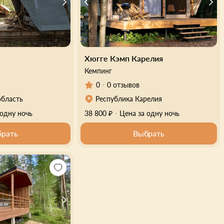
Хюгге Кэмп Карелия
Кемпинг
0
0 отзывов
область
Республика Карелия
 одну ночь
38 800 ₽
Цена за одну ночь
рать
Выбрать