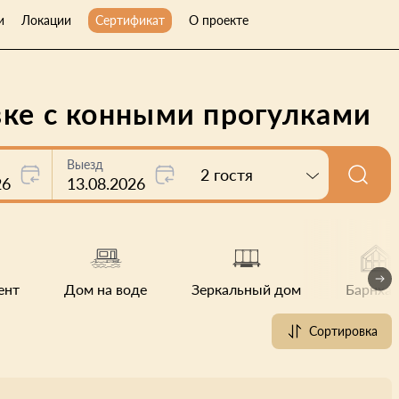
и
Локации
Сертификат
О проекте
вке с конными прогулками
Выезд
2 гостя
26
13.08.2026
ент
Дом на воде
Зеркальный дом
Барнхау
Сортировка