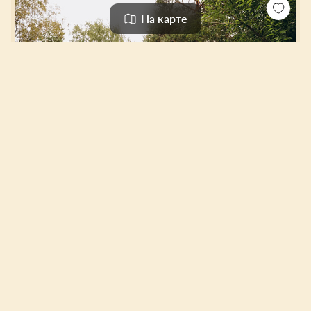
На карте
Парк Сказов
База отдыха
0
0 отзывов
471 км от Ижевск
4 830 ₽
Цена за одну ночь
Выбрать