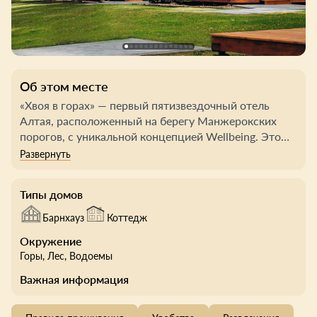
Об этом месте
«Хвоя в горах» — первый пятизвездочный отель
Алтая, расположенный на берегу Манжерокских
порогов, с уникальной концепцией Wellbeing. Это
отдых с заботой о здоровье без стресса: мягкие
практики, консультации специалистов и поддержка
на каждом этапе. Из окон номеров открываются
Типы домов
виды на горные хребты, густую тайгу и бурную
реку.
Барнхауз
Коттедж
Окружение
Гостям предлагаются стильные номера с Wi-Fi,
Горы
, Лес
, Водоемы
телевизором, сейфом, чайной станцией, феном и
всеми гигиеническими принадлежностями. Номера
Важная информация
категории «Делюкс» оборудованы общей кухонной
зоной и эркером, а шале — собственной террасой,