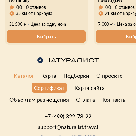
Гостиница
База отдыха
0.0
0.0
0 отзывов
0 отзывов
35 км от Барнаула
21 км от Барна
31 500 ₽
Цена за одну ночь
7 000 ₽
Цена за 
Выбрать
Выб
Каталог
Карта
Подборки
О проекте
Карта сайта
Сертификат
Объектам размещения
Оплата
Контакты
+7 (499) 322-78-22
support@naturalist.travel