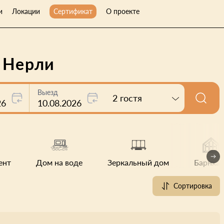
и
Локации
Сертификат
О проекте
е Нерли
Выезд
2 гостя
26
10.08.2026
ент
Дом на воде
Зеркальный дом
Барнхау
Сортировка