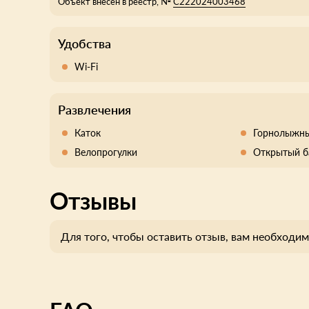
Объект внесён в реестр, №
С222024003468
Удобства
Wi-Fi
Развлечения
Каток
Горнолыжны
Велопрогулки
Открытый б
Отзывы
Для того, чтобы оставить отзыв, вам необходим