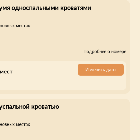
вумя односпальными кроватями
сновных местах
Подробнее о номере
Изменить даты
 мест
вуспальной кроватью
сновных местах