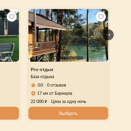
Pro-отдых
Горн
База отдыха
Глэмп
0.0
0.
0 отзывов
17 км от Барнаула
31
22 000 ₽
Цена за одну ночь
6 000
Выбрать