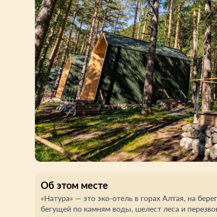
Об этом месте
«Натура» — это эко-отель в горах Алтая, на бере
бегущей по камням воды, шелест леса и перезво