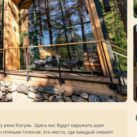
гу реки Катунь. Здесь вас будут окружать шум
н птичьих голосов: это место, где каждый сможет