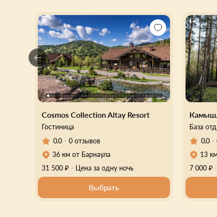
Cosmos Collection Altay Resort
Камышл
Гостиница
База от
0.0
0.0
0 отзывов
36 км от Барнаула
13 к
31 500 ₽
Цена за одну ночь
7 000 ₽
Выбрать