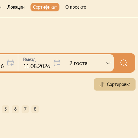
и
Локации
Сертификат
О проекте
Выезд
2 гостя
26
11.08.2026
Сортировка
5
6
7
8