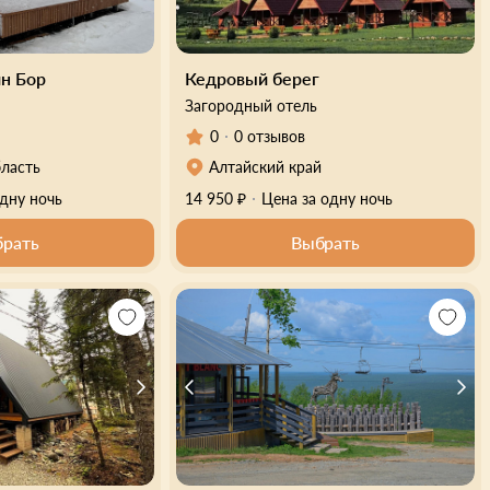
н Бор
Кедровый берег
Загородный отель
0
0 отзывов
бласть
Алтайский край
одну ночь
14 950 ₽
Цена за одну ночь
рать
Выбрать