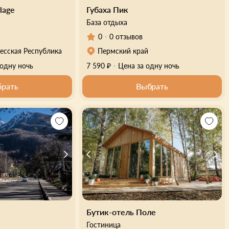
lage
Губаха Пик
База отдыха
0
0 отзывов
есская Республика
Пермский край
 одну ночь
7 590 ₽
Цена за одну ночь
рать
Выбрать
Бутик-отель Поле
Гостиница