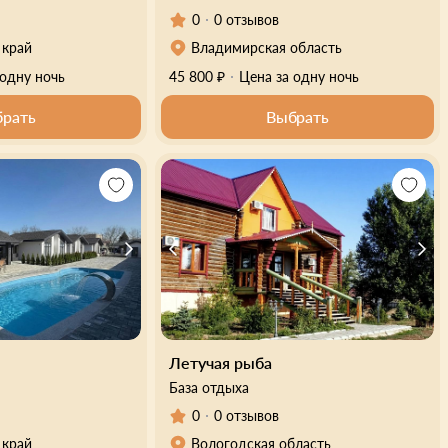
0
0 отзывов
 край
Владимирская область
 одну ночь
45 800 ₽
Цена за одну ночь
рать
Выбрать
Летучая рыба
База отдыха
0
0 отзывов
 край
Вологодская область