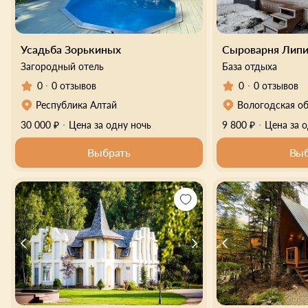
Усадьба Зорькиных
Сыроварня Липи
Загородный отель
База отдыха
0
0 отзывов
0
0 отзывов
Республика Алтай
Вологодская о
30 000 ₽
Цена за одну ночь
9 800 ₽
Цена за 
Выбрать
Выб