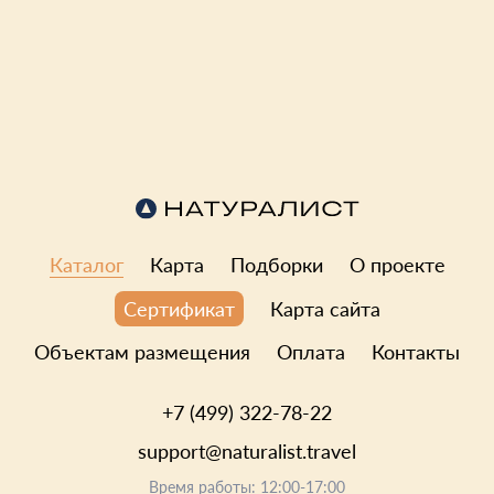
0.0
5.0
0 отзывов
2 отзыва
81 км от Москвы
50 км от Москвы
16 100 ₽
Цена за одну ночь
18 480 ₽
Цена за од
Каталог
Карта
Подборки
О проекте
Карта сайта
Сертификат
Объектам размещения
Оплата
Контакты
+7 (499) 322-78-22
support@naturalist.travel
Время работы: 12:00-17:00