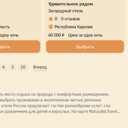
Удивительное рядом
Загородный отель
0
0 отзывов
ласть
Республика Карелия
 одну ночь
60 000 ₽
Цена за одну ночь
рать
Выбрать
4
5
10
Вперед
рать место отдыха на природе с комфортным размещением,
выбрать проживание в экологически чистых регионах
развлечения для детей и взрослых. На карте Naturalist.Travel
до уютных эко-отелей. Изучайте отзывы гостей, сравнивайте
тели по вашим