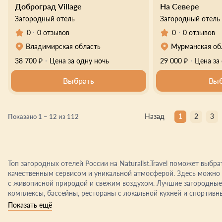
Доброград Village
На Севере
Загородный отель
Загородный отель
0
0 отзывов
0
0 отзывов
Владимирская область
Мурманская об
38 700 ₽
Цена за одну ночь
29 000 ₽
Цена за
Выбрать
Выб
Назад
1
2
3
Показано 1 – 12 из 112
Топ загородных отелей России на Naturalist.Travel поможет выб
качественным сервисом и уникальной атмосферой. Здесь можно 
с живописной природой и свежим воздухом. Лучшие загородные отели России предлагают гостям разнообразие услуг: спа-
комплексы, бассейны, рестораны с локальной кухней и спортивные 
представлены отели всех категорий — от роскошных комплексов 
Показать ещё
цены и бронируйте номер или дом на сутки или длительное размещение. Выбирайте загородные о