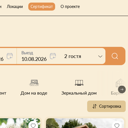
и
Локации
Сертификат
О проекте
Выезд
2 гостя
26
10.08.2026
ент
Дом на воде
Зеркальный дом
Барнхау
Сортировка