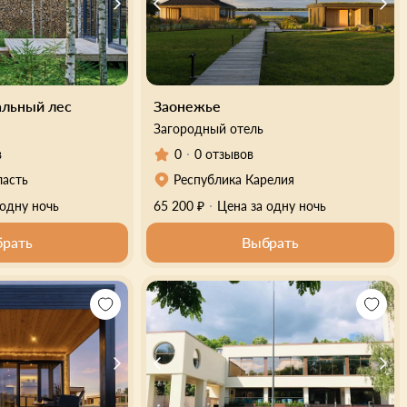
альный лес
Заонежье
Загородный отель
в
0
0 отзывов
ласть
Республика Карелия
 одну ночь
65 200 ₽
Цена за одну ночь
рать
Выбрать