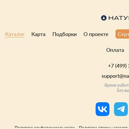
предпочтениям — в горах, в лесу, у озёра или на берегу моря. Б
отель мечты на Naturalist.Travel.
Каталог
Карта
Подборки
О проекте
Сер
Оплата
+7 (499)
support@nat
Время работ
Без в
Политика конфиденциальности
Политика отмены заказов