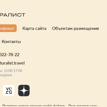
лагодаря удобной системе поиска и фильтров вы легко забронируете
Карта сайта
Объектам размещения
тификат
Контакты
 322-78-22
uralist.travel
ы: 12:00-17:00
ыходных
Политика использования cookie-файлов
Пользовательское