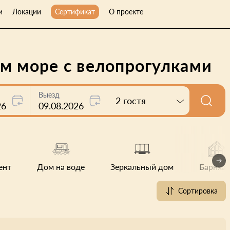
и
Локации
Сертификат
О проекте
м море с велопрогулками
Выезд
2 гостя
26
09.08.2026
ент
Дом на воде
Зеркальный дом
Барнхау
Сортировка