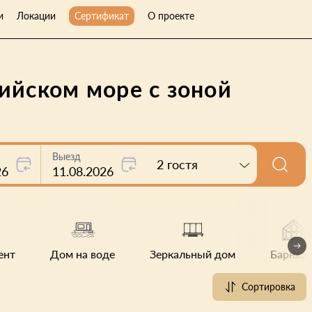
и
Локации
Сертификат
О проекте
ийском море с зоной
Выезд
2 гостя
26
11.08.2026
ент
Дом на воде
Зеркальный дом
Барнхау
Сортировка