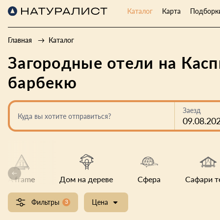
Каталог
Карта
Подборк
Главная
Каталог
Загородные отели на Касп
барбекю
Заезд
Куда вы хотите отправиться?
09.08.20
A frame
Дом на дереве
Сфера
Сафари т
Фильтры
3
Цена