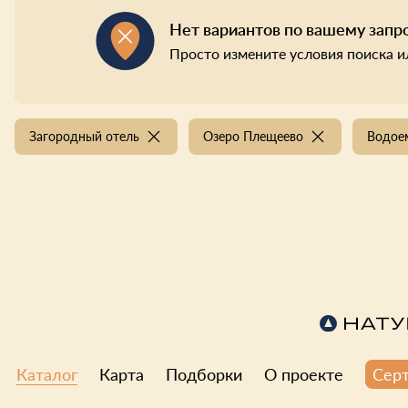
Нет вариантов по вашему запр
Просто измените условия поиска и
Загородный отель
Озеро Плещеево
Водое
Каталог
Карта
Подборки
О проекте
Сер