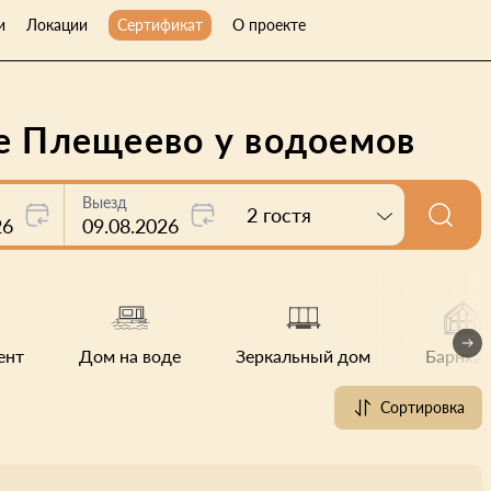
и
Локации
Сертификат
О проекте
ре Плещеево у водоемов
Выезд
2 гостя
26
09.08.2026
ент
Дом на воде
Зеркальный дом
Барнхау
Сортировка