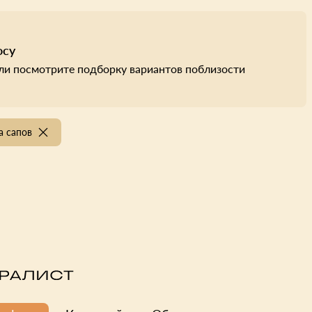
осу
ли посмотрите подборку вариантов поблизости
а сапов