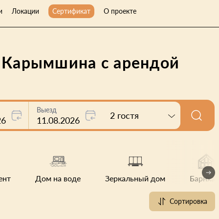
и
Локации
Сертификат
О проекте
е Карымшина с арендой
Выезд
2 гостя
26
11.08.2026
ент
Дом на воде
Зеркальный дом
Барнхау
Сортировка