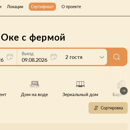
и
Локации
Сертификат
О проекте
 Оке с фермой
Выезд
2 гостя
26
09.08.2026
ент
Дом на воде
Зеркальный дом
Барнхау
Сортировка