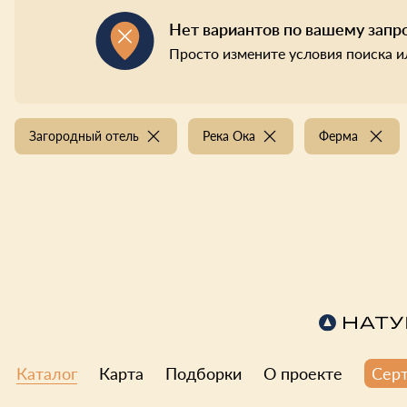
Нет вариантов по вашему запр
Просто измените условия поиска и
Загородный отель
Река Ока
Ферма
Каталог
Карта
Подборки
О проекте
Сер