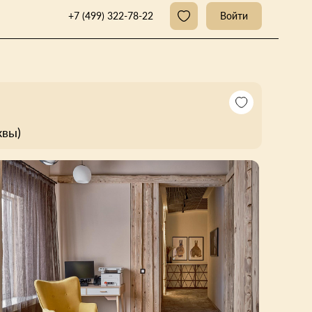
+7 (499) 322-78-22
Войти
квы)