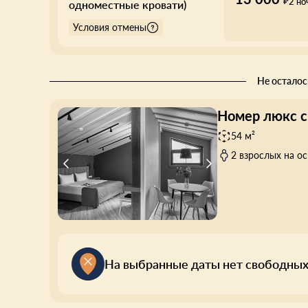
₽
2 но
одноместные кровати)
Условия отмены
Не осталос
Номер люкс с
54 м²
2 взрослых на о
На выбранные даты нет свободных