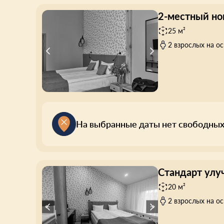
2-местный но
25 м²
2 взрослых на о
На выбранные даты нет свободных
Стандарт улу
20 м²
2 взрослых на о