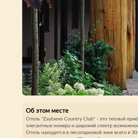
Об этом месте
Отель "Zaytsevo Country Club" - это теплый пр
элегантные номера и широкий спектр возможнос
Отель находится в лесопарковой зоне всего в 3